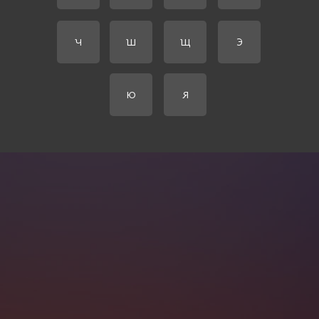
Ч
Ш
Щ
Э
Ю
Я