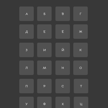
А
Б
В
Г
Д
Е
Ё
Ж
З
И
Й
К
Л
М
Н
О
П
Р
С
Т
У
Ф
Х
Ц